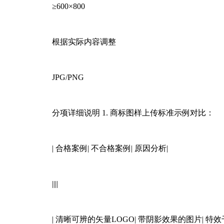
≥600×800
根据实际内容调整
JPG/PNG
分项详细说明️ 1. 商标图样上传标准示例对比：
| 合格案例| 不合格案例| 原因分析|
||||
| 清晰可辨的矢量LOGO| 带阴影效果的图片| 特效