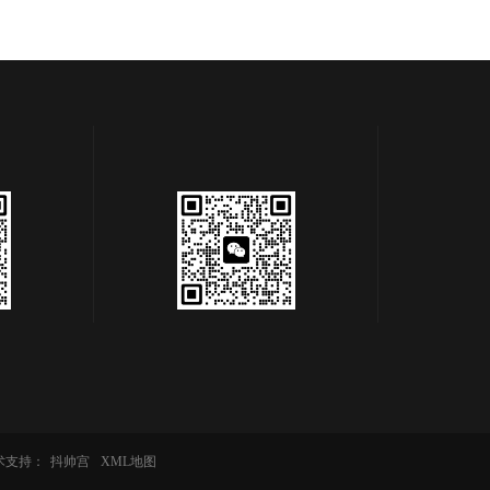
术支持：
抖帅宫
XML地图