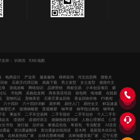
术支持：
抖帅宫
XML地图
脑
电商设计
产业库
服装服饰
律师咨询
河北信息网
搜救犬
酒回收
石家庄代理记账
戏曲下载
男士发型
女士发型
搜搜作文
无垠
游戏攻略
网络知识
品牌营销
商标交易
小本创业项目
癖
论坛
书包网
采购批发网
商务英语培训
箱包网
电地暖
在线新
品
宠物托运
宠物美容
石家庄黄金回收
黄金回收价格
PS教程
六十四卦
六十四卦详解
易学网
易经入门
易经全文
鲜花速递
雕塑艺术
玻璃钢雕塑
景观雕塑
钢琴谱
钢琴指法教程
钢琴曲
手车
事故车
二手车交易网
二手车报价
二手车估价
个人二手车
孩起名
道德经
道德经原文
婚姻挽救咨询师
人格心理测试
心理
女生书包
旅行箱
拉杆箱
奢侈品包包
单肩包
专业配音
AI语音
治通鉴
资治通鉴翻译
资治通鉴在线阅读
苗木网
最新苗木供应信
线
吉林发热线厂家
吉林石墨烯地暖
吉林地暖安装厂家
辽宁石墨