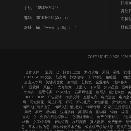
代理
手机：18942620423
资质
邮箱：381046319@qq.com
商标
财税
网址：http://www.pyhfkj.com/
COPYRIGHT © 2021
合作伙伴：
宝贝日记
抖音代运营
游戏攻略
周易
易经
代理
CHAT GPT中文版
范文网
旅游攻略
工作总结
精雕图
非物质
唐山人才网
关键词优化
读后感
玄机派
企业服务
法律咨询
好
游爱网
风信子
大可如意
庄里人
下真题
知识星宿
游峰
华字典
雅思培训
PS素材库
石墨烯地暖
钢琴入门指法教程
PHOTOSHOP
广告设计
海报设计
直播电商
电商运营
电商之
网
同城鲜花
网上订花
鲜花
鲜花礼品
女性购物
女性时尚
钢琴入门简单曲子
钢琴入门指法教程
钢琴考级
石家庄去痣哪里
周易
易经
易学网
汉语字典
英语词典
国学网
词典
成语
咨询中心
免费在线心理测试
心理健康测试
免费心理测试
书包
转换
文字转语音
智能语音
在线配音
真人配音
免费配音
配
息
苗木求购信息
园林绿化苗木价格
银杏供应求购信息
河北石墨