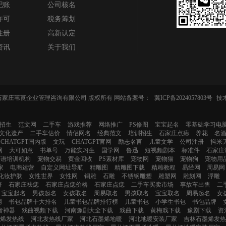
记账
公司核名
许可
税务筹划
注册
高新认定
资讯
关于我们
-2024 石家庄苇茛企业管理咨询有限公司 版权所有 网站备案号：
冀ICP备2024057803号
技
招生
范文网
二手车
游戏推荐
网络推广
PS修图
宝宝起名
零基础学习电
文化遗产
二手车估价
情侣网名
经典范文
培训招生
石家庄点痣
养花
名
CHATGPT国内版
文玩
CHATGPT官网
励志名言
儿童文学
公司注册
抖米
网
大可如意
书单号
万能实习生
国学网
鲁迅
短视频剧本
标准件
石家庄
英语培训机构
宠物交易
黄金回收
PS素材库
宠物网
宠物猫
宠物狗
宠物用
家
电商运营
自定义网址导航
精雕图
精雕图下载
精雕教程
易经网
周易网
化妆护肤
女性世界
女性网
铜雕
石雕
不锈钢雕塑
雕塑网
雕刻网
浮雕
好
石家庄祛痣
石家庄点痣价格
石家庄点痣
二手车买卖市场
事故车出售
二
宝宝起名
男孩起名
女孩取名
周易取名
男孩取名
宝宝取名
周易起名
女
网
书包品牌十大排名
儿童书包品牌排行榜
儿童书包
小学生书包
书包品牌
音神器
戏曲视频下载
河南豫剧大全下载
戏曲下载
黄梅戏下载
豫剧下载
资
烯发热线
河北发热线厂家
河北石墨烯地暖
河北地暖安装厂家
吉林石墨烯发热